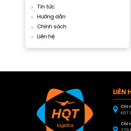
Tin tức
Hướng dẫn
Chính sách
Liên hệ
LIÊN 
Chi 
KĐT Đ
Chi 
379 