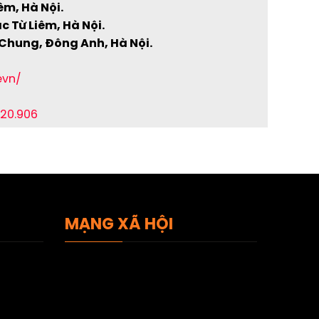
êm, Hà Nội.
 Từ Liêm, Hà Nội.
 Chung, Đông Anh, Hà Nội.
evn/
720.906
MẠNG XÃ HỘI