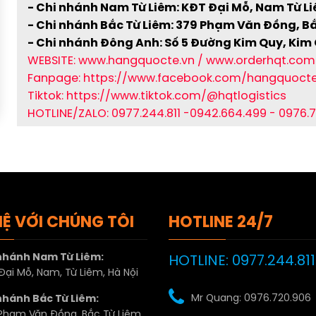
- Chi nhánh Nam Từ Liêm: KĐT Đại Mỗ, Nam Từ Li
- Chi nhánh Bắc Từ Liêm: 379 Phạm Văn Đồng, Bắc
- Chi nhánh Đông Anh: Số 5 Đường Kim Quy, Kim
WEBSITE: www.hangquocte.vn / www.orderhqt.com
Fanpage: https://www.facebook.com/hangquoct
Tiktok: https://www.tiktok.com/@hqtlogistics
HOTLINE/ZALO: 0977.244.811 -0942.664.499 - 0976.
HỆ VỚI CHÚNG TÔI
HOTLINE 24/7
nhánh Nam Từ Liêm:
HOTLINE: 0977.244.811
ại Mỗ, Nam, Từ Liêm, Hà Nội
Mr Quang: 0976.720.906
nhánh Bắc Từ Liêm:
Phạm Văn Đồng, Bắc Từ Liêm,