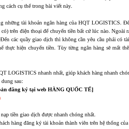
cách cụ thể trong bài viết này.
ng những tài khoản ngân hàng của HQT LOGISTICS. Để t
có) trên điện thoại để chuyển tiền bất cứ lúc nào. Ngoài r
n các quầy giao dịch thì không cần yêu cầu phải có t
hể thực hiện chuyển tiền. Tùy từng ngân hàng sẽ mất t
HQT LOGISTICS nhanh nhất, giúp khách hàng nhanh chóng 
 dung sau:
khoản đăng ký tại web HÀNG QUỐC TẾ]
)
nạp tiền giao dịch được nhanh chóng nhất.
i khách hàng đăng ký tài khoản thành viên trên hệ thống