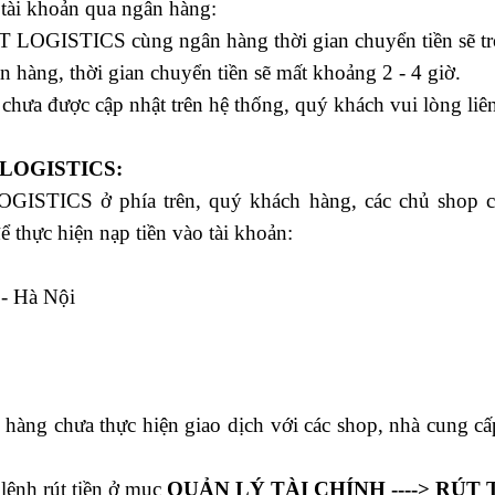
 tài khoản qua ngân hàng:
QT LOGISTICS cùng ngân hàng thời gian chuyển tiền sẽ tr
 hàng, thời gian chuyển tiền sẽ mất khoảng 2 - 4 giờ.
hưa được cập nhật trên hệ thống, quý khách vui lòng liên
QT LOGISTICS:
GISTICS ở phía trên, quý khách hàng, các chủ shop có
 thực hiện nạp tiền vào tài khoản:
- Hà Nội
ng chưa thực hiện giao dịch với các shop, nhà cung cấp
lệnh rút tiền ở mục
QUẢN LÝ TÀI CHÍNH ----> RÚT 