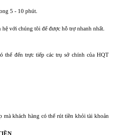
ong 5 - 10 phút.
 hệ với chúng tôi để được hỗ trợ nhanh nhất.
 thể đến trực tiếp các trụ sở chính của HQT
 mà khách hàng có thể rút tiền khỏi tài khoản
TIỀN