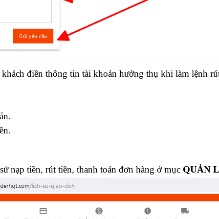
khách điền thông tin tài khoản hưởng thụ khi làm lệnh rút
ản.
ền.
 sử nạp tiền, rút tiền, thanh toán đơn hàng ở mục
QUẢN L