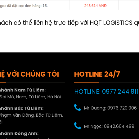
khách có thể liên hệ trực tiếp với HQT LOGISTICS
HỆ VỚI CHÚNG TÔI
HOTLINE 24/7
nhánh Nam Từ Liêm:
HOTLINE: 0977.244.811
ại Mỗ, Nam, Từ Liêm, Hà Nội
Mr Quang: 0976.720.906
nhánh Bắc Từ Liêm:
Phạm Văn Đồng, Bắc Từ Liêm,
ội
Mr Ngọc: 0942.664.499
nhánh Đông Anh: