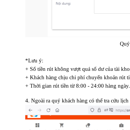
Quý 
*Lưu ý:
+ Số tiền rút không vượt quá số dư của tài kho
+ Khách hàng chịu chi phí chuyển khoản rút ti
+ Thời gian rút tiền từ 8:00 - 24:00 hàng ngày.
4. Ngoài ra quý khách hàng có thể tra cứu lịch