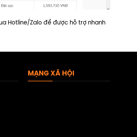
 qua Hotline/Zalo để được hỗ trợ nhanh
MẠNG XÃ HỘI