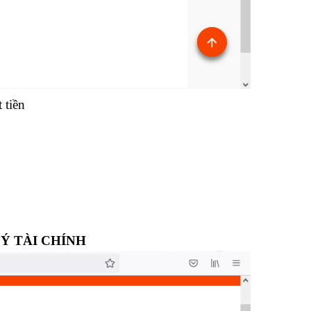
 tiền
Ý TÀI CHÍNH