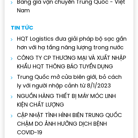
Bảng giá vận chuyển Trung Quốc - Việt
Nam
TIN TỨC
HQT Logistics đưa giải pháp bộ sạc gần
hơn với hạ tầng năng lượng trong nước
CÔNG TY CP THƯƠNG MẠI VÀ XUẤT NHẬP
KHẨU HQT THÔNG BÁO TUYỂN DỤNG
Trung Quốc mở cửa biên giới, bỏ cách
ly với người nhập cảnh từ 8/1/2023
NGUỒN HÀNG THIẾT BỊ MÁY MÓC LINH
KIỆN CHẤT LƯỢNG
CẬP NHẬT TÌNH HÌNH BIÊN TRUNG QUỐC
CHẬM DO ẢNH HƯỞNG DỊCH BỆNH
COVID-19